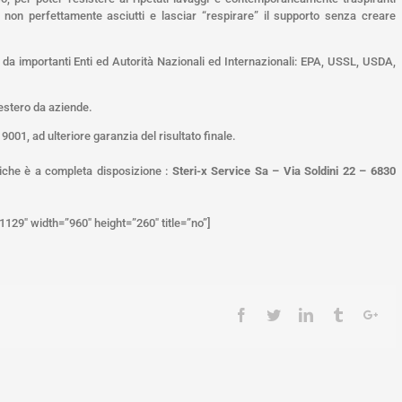
ti non perfettamente asciutti e lasciar “respirare” il supporto senza creare
ti da importanti Enti ed Autorità Nazionali ed Internazionali: EPA, USSL, USDA,
l’estero da aziende.
 9001, ad ulteriore garanzia del risultato finale.
niche è a completa disposizione :
Steri-x Service Sa – Via Soldini 22 – 6830
29″ width=”960″ height=”260″ title=”no”]
Facebook
Twitter
Linkedin
Tumblr
Goo