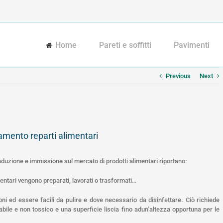
Home
Pareti e soffitti
Pavimenti
Previous
Next
uamento reparti alimentari
roduzione e immissione sul mercato di prodotti alimentari riportano:
alimentari vengono preparati, lavorati o trasformati…
i ed essere facili da pulire e dove necessario da disinfettare. Ciò richiede
abile e non tossico e una superficie liscia fino adun’altezza opportuna per le