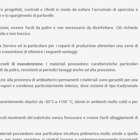
e progettati, costruiti e rifiniti in modo da evitare l’accumulo di sporcizia e
 e lo spargimento di particelle.
oni, essere facili da pulire e ove necessario da disinfettare. Ciò richiede
bile e non tossico.
x Service ed in particolare per i reparti di produzione alimentari una serie di
he consentono di ottenere i seguenti vantaggi:
i costi di manutenzione
: I materiali possiedono caratteristiche particolari
i da pulire, resistenti ai periodici lavaggi anche ad alta pressione.
azie alla presenza di antibatterici permanenti i materiali sono garantiti per una
 vapori o condense particolarmente intense, dove sistemi di tipo tradizionale
manentemente elastici da -50°C a +100 °C, idonei in ambienti molto caldi o per
coli movimenti del substrato senza fessurare e creare facili alloggiamenti di
ateriali possiedono una particolare struttura polimerica molto simile a quella
o, per poter resistere ai ripetuti lavaggi e contemporaneamente traspiranti