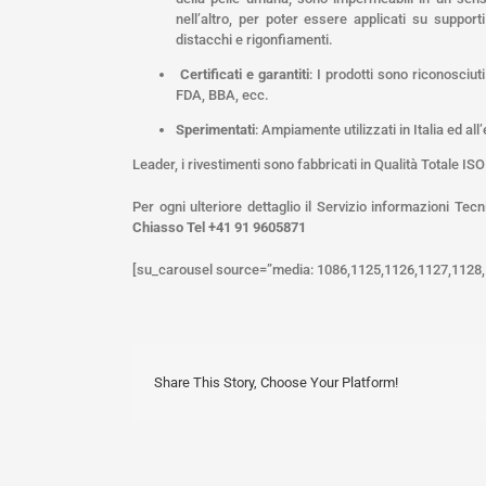
nell’altro, per poter essere applicati su suppor
distacchi e rigonfiamenti.
Certificati e garantiti
: I prodotti sono riconosciu
FDA, BBA, ecc.
Sperimentati
: Ampiamente utilizzati in Italia ed al
Leader, i rivestimenti sono fabbricati in Qualità Totale ISO
Per ogni ulteriore dettaglio il Servizio informazioni Tec
Chiasso Tel +41 91 9605871
[su_carousel source=”media: 1086,1125,1126,1127,1128,11
Share This Story, Choose Your Platform!