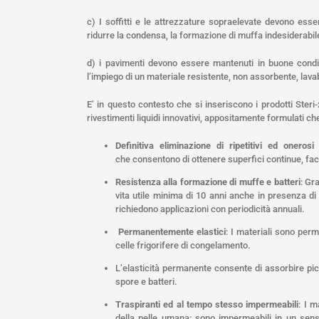
c) I soffitti e le attrezzature sopraelevate devono esser
ridurre la condensa, la formazione di muffa indesiderabile
d) i pavimenti devono essere mantenuti in buone condizi
l’impiego di un materiale resistente, non assorbente, lava
E’ in questo contesto che si inseriscono i prodotti Steri-
rivestimenti liquidi innovativi, appositamente formulati c
Definitiva eliminazione di ripetitivi ed oneros
che consentono di ottenere superfici continue, facil
Resistenza alla formazione di muffe e batteri
: Gr
vita utile minima di 10 anni anche in presenza di
richiedono applicazioni con periodicità annuali.
Permanentemente elastici
: I materiali sono per
celle frigorifere di congelamento.
L’elasticità permanente consente di assorbire pic
spore e batteri.
Traspiranti ed al tempo stesso impermeabili
: I m
della pelle umana; sono impermeabili in un sens