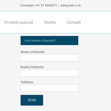
Contattaci +41 91 9605871
|
info@steri-x.ch
Prodotti speciali
Novità
Contatti
Vuoi essere chiamato?
Nome (richiesto)
Email (richiesto)
Telefono