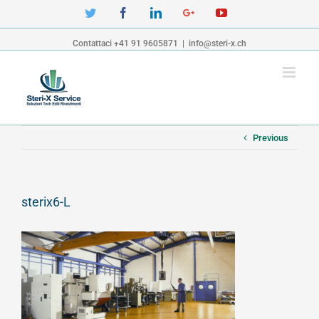
Twitter
Facebook
Linkedin
Google+
YouTube
Contattaci +41 91 9605871
|
info@steri-x.ch
Previous
sterix6-L