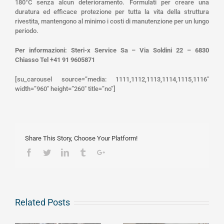
180°C senza alcun deterioramento. Formulati per creare una
duratura ed efficace protezione per tutta la vita della struttura
rivestita, mantengono al minimo i costi di manutenzione per un lungo
periodo.
Per informazioni: Steri-x Service Sa – Via Soldini 22 – 6830
Chiasso Tel +41 91 9605871
[su_carousel source=”media: 1111,1112,1113,1114,1115,1116″
width=”960″ height=”260″ title=”no”]
Share This Story, Choose Your Platform!
Facebook
Twitter
Linkedin
Tumblr
Google+
Related Posts