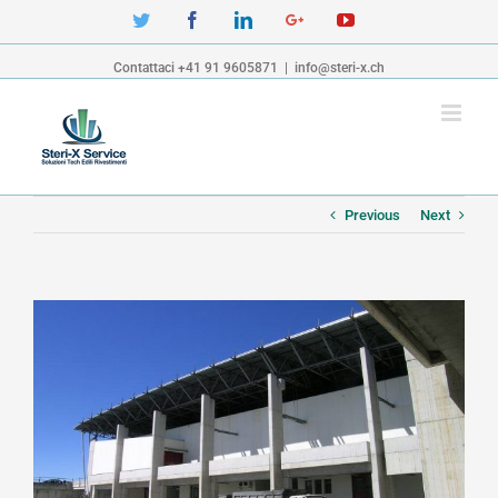
Twitter
Facebook
Linkedin
Google+
YouTube
Contattaci +41 91 9605871
|
info@steri-x.ch
Previous
Next
View
Larger
Image