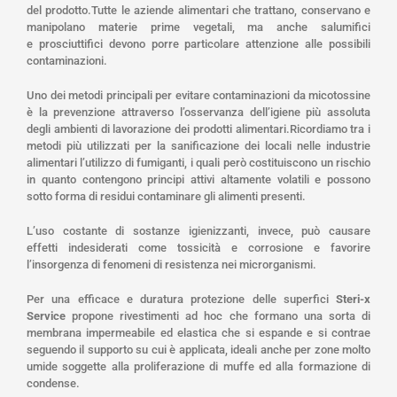
del prodotto.Tutte le aziende alimentari che trattano, conservano e
manipolano materie prime vegetali, ma anche salumifici
e prosciuttifici devono porre particolare attenzione alle possibili
contaminazioni.
Uno dei metodi principali per evitare contaminazioni da micotossine
è la prevenzione attraverso l’osservanza dell’igiene più assoluta
degli ambienti di lavorazione dei prodotti alimentari.Ricordiamo tra i
metodi più utilizzati per la sanificazione dei locali nelle industrie
alimentari l’utilizzo di fumiganti, i quali però costituiscono un rischio
in quanto contengono principi attivi altamente volatili e possono
sotto forma di residui contaminare gli alimenti presenti.
L’uso costante di sostanze igienizzanti, invece, può causare
effetti indesiderati come tossicità e corrosione e favorire
l’insorgenza di fenomeni di resistenza nei microrganismi.
Per una efficace e duratura protezione delle superfici
Steri-x
Service
propone rivestimenti ad hoc che formano una sorta di
membrana impermeabile ed elastica che si espande e si contrae
seguendo il supporto su cui è applicata, ideali anche per zone molto
umide soggette alla proliferazione di muffe ed alla formazione di
condense.