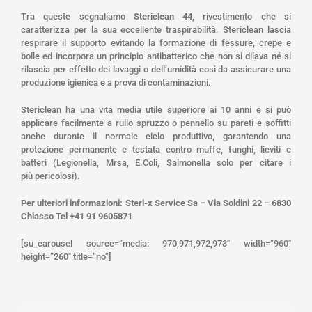
Tra queste segnaliamo
Stericlean 44
, rivestimento che si
caratterizza per la sua eccellente traspirabilità. Stericlean lascia
respirare il supporto evitando la formazione di fessure, crepe e
bolle ed incorpora un principio antibatterico che non si dilava né si
rilascia per effetto dei lavaggi o dell’umidità così da assicurare una
produzione igienica e a prova di contaminazioni.
Stericlean ha una vita media utile superiore ai 10 anni e si può
applicare facilmente a rullo spruzzo o pennello su pareti e soffitti
anche durante il normale ciclo produttivo, garantendo una
protezione permanente e testata contro muffe, funghi, lieviti e
batteri (Legionella, Mrsa, E.Coli, Salmonella solo per citare i
più pericolosi).
Per ulteriori informazioni: Steri-x Service Sa – Via Soldini 22 – 6830
Chiasso Tel +41 91 9605871
[su_carousel source=”media: 970,971,972,973″ width=”960″
height=”260″ title=”no”]