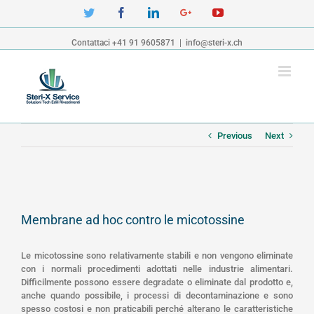
Twitter
Facebook
Linkedin
Google+
YouTube
Contattaci +41 91 9605871
|
info@steri-x.ch
Previous
Next
View
Larger
Membrane ad hoc contro le micotossine
Image
Le micotossine sono relativamente stabili e non vengono eliminate
con i normali procedimenti adottati nelle industrie alimentari.
Difficilmente possono essere degradate o eliminate dal prodotto e,
anche quando possibile, i processi di decontaminazione e sono
spesso costosi e non praticabili perché alterano le caratteristiche