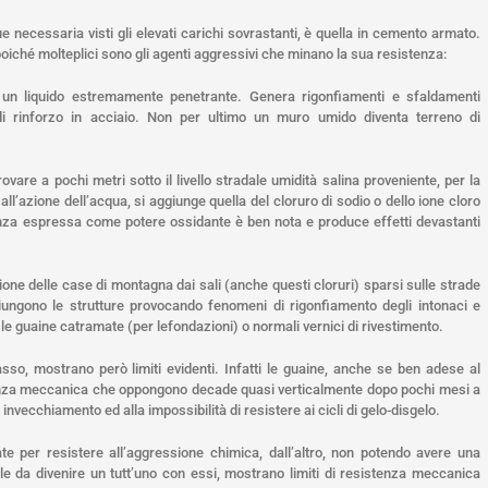
ue necessaria visti gli elevati carichi sovrastanti, è quella in cemento armato.
iché molteplici sono gli agenti aggressivi che minano la sua resistenza:
 un liquido estremamente penetrante. Genera rigonfiamenti e sfaldamenti
di rinforzo in acciaio. Non per ultimo un muro umido diventa terreno di
rovare a pochi metri sotto il livello stradale umidità salina proveniente, per la
 all’azione dell’acqua, si aggiunge quella del cloruro di sodio o dello ione cloro
tanza espressa come potere ossidante è ben nota e produce effetti devastanti
one delle case di montagna dai sali (anche questi cloruri) sparsi sulle strade
giungono le strutture provocando fenomeni di rigonfiamento degli intonaci e
 le guaine catramate (per lefondazioni) o normali vernici di rivestimento.
so, mostrano però limiti evidenti. Infatti le guaine, anche se ben adese al
stenza meccanica che oppongono decade quasi verticalmente dopo pochi mesi a
invecchiamento ed alla impossibilità di resistere ai cicli di gelo-disgelo.
te per resistere all’aggressione chimica, dall’altro, non potendo avere una
le da divenire un tutt’uno con essi, mostrano limiti di resistenza meccanica