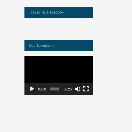
Trovaci su Facebook
Cosi Lavoriamo
Video
Player
00:00
00:20