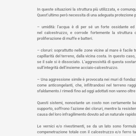
In queste situazioni la struttura più utilizzata, e comunq
Quest’ultimo però necessita di una adeguata protezione po
– umidità: l’acqua è di per sé un forte ossidante ed
nel calcestruzzo, e corrode fortemente la struttura 
proliferazione di muffe e batteri.
– cloruri: soprattutto nelle zone vicine al mare è facile t
capillarità del terreno, dalla vicina costa. In questo caso,
se il sale si è dissociato. L’aggressività di questa sos
sull’integrità dell’insieme acciaio-calcestruzzo.
– Una aggressione simile è provocata nei muri di fondazi
come anticongelanti, che, infiltrandosi nel terreno rag
sfaldamento.I rimedi fino ad oggi adottati non vanno oltre
Questi sistemi, nonostante un costo non certamente bas
supporto, soffrono l’azione dei cloruri, mentre la resi
causa del loro infragilimento dovuto ad un naturale rapido 
Le vernici e/o rivestimenti, se da un lato sono formula
compenetrazione totale con il calcestruzzo e/o ferro ta