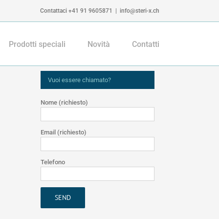
Contattaci +41 91 9605871
|
info@steri-x.ch
Prodotti speciali
Novità
Contatti
Vuoi essere chiamato?
Nome (richiesto)
Email (richiesto)
Telefono