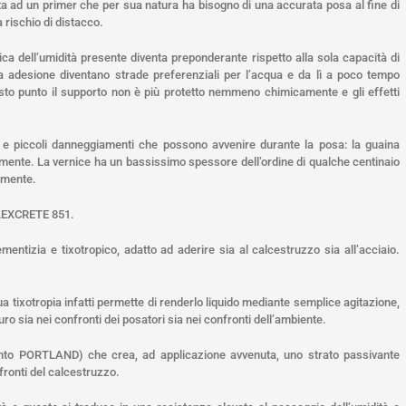
 ad un primer che per sua natura ha bisogno di una accurata posa al fine di
 rischio di distacco.
ica dell’umidità presente diventa preponderante rispetto alla sola capacità di
sa adesione diventano strade preferenziali per l’acqua e da lì a poco tempo
to punto il supporto non è più protetto nemmeno chimicamente e gli effetti
ti e piccoli danneggiamenti che possono avvenire durante la posa: la guaina
mente. La vernice ha un bassissimo spessore dell’ordine di qualche centinaio
lmente.
 FLEXCRETE 851.
ntizia e tixotropico, adatto ad aderire sia al calcestruzzo sia all’acciaio.
ua tixotropia infatti permette di renderlo liquido mediante semplice agitazione,
ro sia nei confronti dei posatori sia nei confronti dell’ambiente.
ento PORTLAND) che crea, ad applicazione avvenuta, uno strato passivante
nfronti del calcestruzzo.