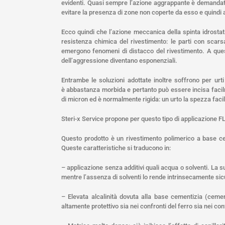
evidenti. Quasi sempre l’azione aggrappante è demandata
evitare la presenza di zone non coperte da esso e quindi a
Ecco quindi che l’azione meccanica della spinta idrostat
resistenza chimica del rivestimento: le parti con scar
emergono fenomeni di distacco del rivestimento. A ques
dell’aggressione diventano esponenziali.
Entrambe le soluzioni adottate inoltre soffrono per ur
è abbastanza morbida e pertanto può essere incisa facil
di micron ed è normalmente rigida: un urto la spezza faci
Steri-x Service propone per questo tipo di applicazione
Questo prodotto è un rivestimento polimerico a base ceme
Queste caratteristiche si traducono in:
– applicazione senza additivi quali acqua o solventi. La s
mentre l’assenza di solventi lo rende intrinsecamente sicu
– Elevata alcalinità dovuta alla base cementizia (cem
altamente protettivo sia nei confronti del ferro sia nei co