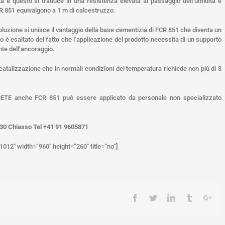
rità e questo si traduce in una resistenza elevata al passaggio dell’umidità e
CR 851 equivalgono a 1 m di calcestruzzo.
luzione si unisce il vantaggio della base cementizia di FCR 851 che diventa un
io è esaltato del fatto che l’applicazione del prodotto necessita di un supporto
nte dell’ancoraggio.
atalizzazione che in normali condizioni dei temperatura richiede non più di 3
XCRETE anche FCR 851 può essere applicato da personale non specializzato
6830 Chiasso Tel +41 91 9605871
12″ width=”960″ height=”260″ title=”no”]
Facebook
Twitter
Linkedin
Tumblr
Goo