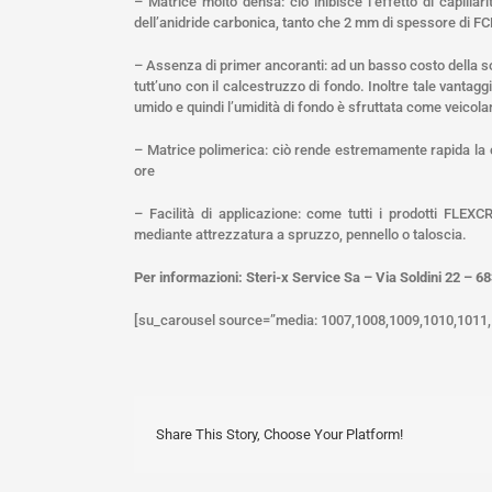
– Matrice molto densa: ciò inibisce l’effetto di capilla
dell’anidride carbonica, tanto che 2 mm di spessore di F
– Assenza di primer ancoranti: ad un basso costo della so
tutt’uno con il calcestruzzo di fondo. Inoltre tale vantagg
umido e quindi l’umidità di fondo è sfruttata come veicola
– Matrice polimerica: ciò rende estremamente rapida la c
ore
– Facilità di applicazione: come tutti i prodotti FLE
mediante attrezzatura a spruzzo, pennello o taloscia.
Per informazioni: Steri-x Service Sa – Via Soldini 22 – 
[su_carousel source=”media: 1007,1008,1009,1010,1011,10
Share This Story, Choose Your Platform!