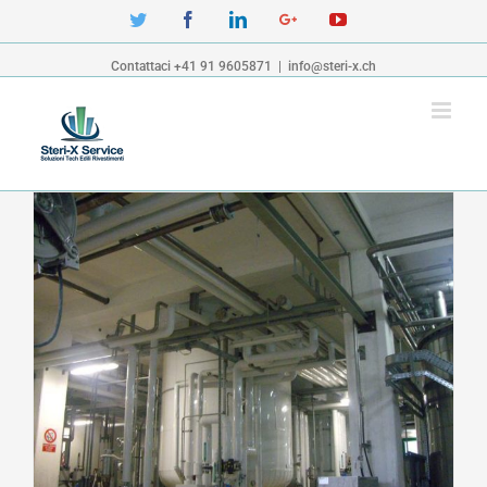
Twitter
Facebook
Linkedin
Google+
YouTube
Contattaci +41 91 9605871
|
info@steri-x.ch